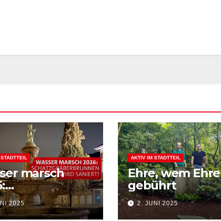
 STADTTEIL
AKTIV IM STADTTEIL
ser marsch
Ehre, wem Ehre
:
gebührt
atzgräberbrunn
UNI 2025
2. JUNI 2025
ird saniert!