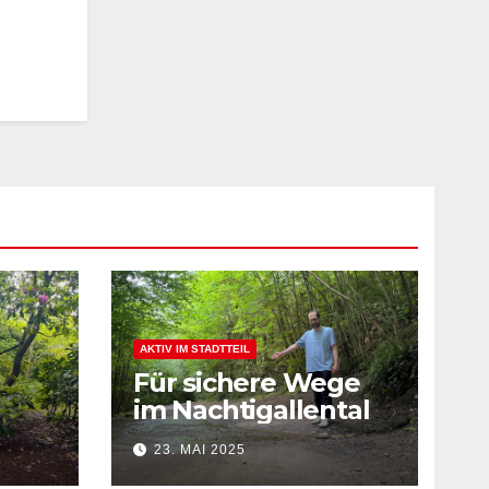
AKTIV IM STADTTEIL
Für sichere Wege
im Nachtigallental
23. MAI 2025