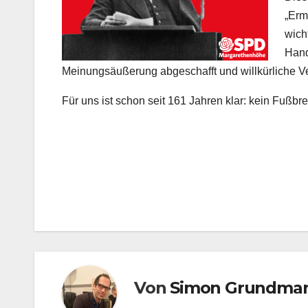
„Erm
wich
Hand
Meinungsäußerung abgeschafft und willkürliche Ve
Für uns ist schon seit 161 Jahren klar: kein Fußb
Von
Simon Grundma