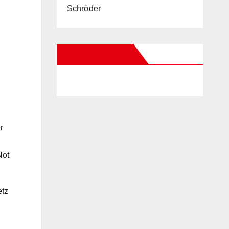
Schröder
SOCIAL MEDIA
r
Not
etz